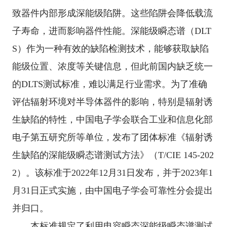
致器件内部形成深能级陷阱。这些陷阱会降低载流
子寿命，进而影响器件性能。深能级瞬态谱（
DLT
S
）作为一种有效的缺陷检测技术，能够获取缺陷
能级位置、浓度等关键信息，但此前国内缺乏统一
的
DLTS
测试标准，难以满足行业需求。为了准确
评估辐射环境对半导体器件的影响，特别是辐射诱
生缺陷的特性，中国电子学会联合工业和信息化部
电子第五研究所等单位，发布了团体标准《辐射诱
生缺陷的深能级瞬态谱测试方法》（
T/CIE 145-202
2
）。该标准于
2022
年
12
月
31
日发布，并于
2023
年
1
月
31
日正式实施，由中国电子学会可靠性分会提出
并归口。
本标准规定了利用电容瞬态深能级瞬态谱测试