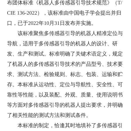
布团体标准《机器人多传感器引导技术规范》（
T/
CIE 136-2022
），该标准由中国电子学会提出并归
口，已于
2022
年
10
月
31
日发布并实施。
该标准
聚焦
多传感器引导的
机器人精准定位与
导航，适用于多传感器引导的机器人的设计、研
发、生产和测试。
标准明确
了关键术语定义，
规定
了
机器人的多传感器引导技术的产品型号、技术要
求、测试方法、检验规则、标志、包装、运输和贮
存
。
本标准从运动性
、定位与导航性、安全性、可
靠性
等性能，以及
装配
、
外观
、
质量
、
使用说明书
等方面
对多传感器引导的机器人
提出要求
，
并明确
了相关性能的测试方法和测试条件。
本标准的制定，
恰逢其时地填补
了
多传感器引