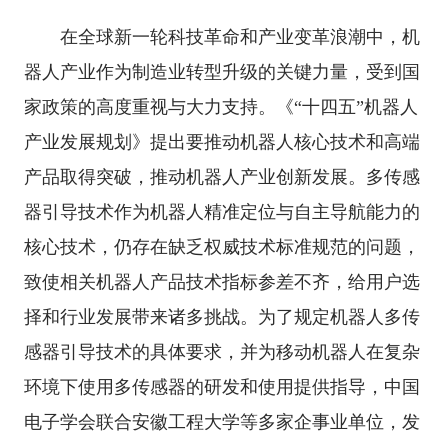
在全球新一轮科技革命和产业变革浪潮中，机
器人产业作为制造业转型升级的关键力量，受到国
家政策的高度重视与大力支持。
《
“
十四五
”
机器人
产业发展规划
》
提出要推动机器人核心技术和高端
产品取得突破，推动机器人产业创新发展。
多传感
器引导技术作为机器人精准定位与
自主导航能力
的
核心技术，
仍存在缺乏
权威
技术
标准规范
的问题
，
致使相关机器人产品技术指标参差不齐，给用户选
择和行业
发展
带来诸多挑战。
为了
规定机器人多传
感器引导技术的具体要求，
并为
移动机器人在复杂
环境下使用多传感器
的研发和使用
提供指导
，
中国
电子学会联合安徽工程大学等多家企事业单位，发