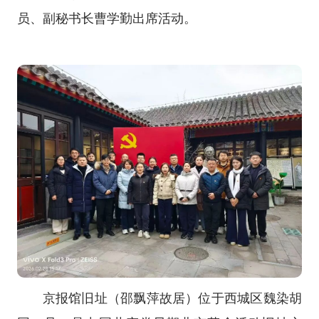
员、副秘书长曹学勤出席活动。
京报馆旧址（邵飘萍故居）位于西城区魏染胡