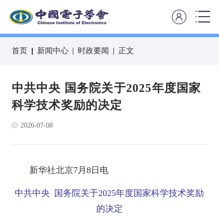
首页
新闻中心
时政要闻
正文
中共中央 国务院关于2025年度国家
科学技术奖励的决定
2026-07-08
新华社北京7月8日电
中共中央 国务院关于2025年度国家科学技术奖励
的决定