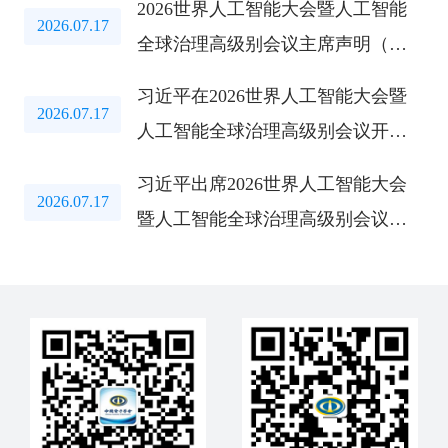
2026世界人工智能大会暨人工智能
2026.07.17
全球治理高级别会议主席声明（全
文）
习近平在2026世界人工智能大会暨
2026.07.17
人工智能全球治理高级别会议开幕
式上的主旨讲话（全文）
习近平出席2026世界人工智能大会
2026.07.17
暨人工智能全球治理高级别会议开
幕式并发表主旨讲话