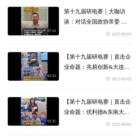
第十九届研电赛｜大咖访
谈：对话全国政协常委 东
07:13
南大学副校长 金石教授】
2025-06-05
产教融合不能简单“拉郎
配”，要挖掘真需求、找真
【第十九届研电赛｜直击企
问题
业命题：兆易创新&大连理
02:53
工大学】双向赋能，走全国
2025-06-05
产化之路
【第十九届研电赛｜直击企
业命题：优利德&东南大
02:31
学】人工智能技术让示波器
2025-06-05
更强大