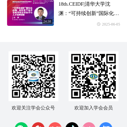
18th.CEIDF|清华大学沈
渊：“可持续创新”国际化战
24:50
略：新形势下电子信息领域
2025-06-05
全球合作与人才培养探索
欢迎关注学会公众号
欢迎加入学会会员