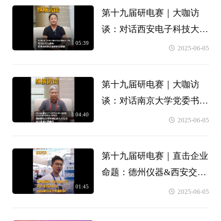
第十九届研电赛｜大咖访
谈：对话西安电子科技大学
05:39
研究生院常务副院长 王
2025-06-05
爽】发力应用主战场 促进
高校和企业相互赋能
第十九届研电赛｜大咖访
谈：对话南京大学党委书记
04:40
郭宇峰教授】面向国家急需
2025-06-05
紧缺信息人才
第十九届研电赛｜直击企业
命题：德州仪器&西安交通
01:45
大学】DSP+FPGA实现ppm
2025-06-05
级分辨率电源控制