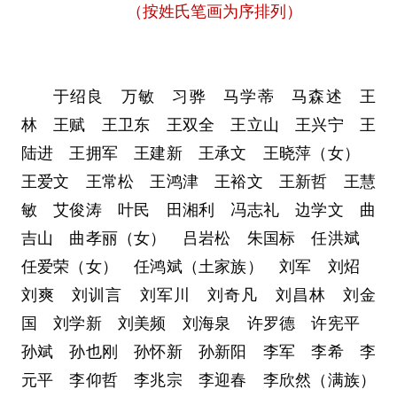
（按姓氏笔画为序排列）
于绍良 万敏 习骅 马学蒂 马森述 王
林 王赋 王卫东 王双全 王立山 王兴宁 王
陆进 王拥军 王建新 王承文 王晓萍（女）
王爱文 王常松 王鸿津 王裕文 王新哲 王慧
敏 艾俊涛 叶民 田湘利 冯志礼 边学文 曲
吉山 曲孝丽（女） 吕岩松 朱国标 任洪斌
任爱荣（女） 任鸿斌（土家族） 刘军 刘炤
刘爽 刘训言 刘军川 刘奇凡 刘昌林 刘金
国 刘学新 刘美频 刘海泉 许罗德 许宪平
孙斌 孙也刚 孙怀新 孙新阳 李军 李希 李
元平 李仰哲 李兆宗 李迎春 李欣然（满族）