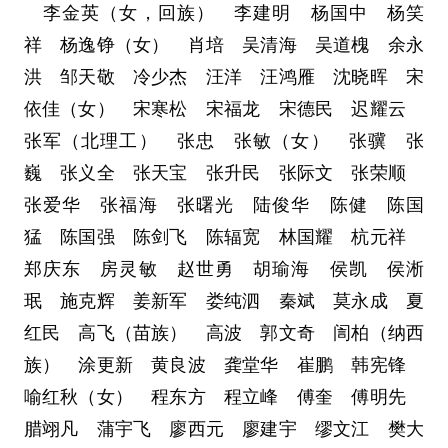
李金英（女，回族） 李建明 杨国中 杨笑
祥 杨逸铮（女） 肖培 吴清海 吴道槐 余永
洪 邹天敬 冷少杰 汪洋 汪鸿雁 沈晓晖 宋
依佳（女） 宋寒松 宋福龙 宋德民 迟耀云
张军（北理工） 张忠 张敏（女） 张骥 张
巍 张义全 张天宝 张升民 张际文 张荣顺
张爱华 张福海 张曙光 陆俊华 陈健 陈国
猛 陈国强 陈剑飞 陈辐宽 林国耀 杭元祥
郑庆东 房灵敏 赵世勇 胡瑜海 侯凯 侯淅
珉 施克辉 姜新军 娄纯泗 秦斌 莫永成 夏
红民 高飞（苗族） 高波 郭文奇 訚柏（纳西
族） 涂更新 黄良波 龚堂华 崔鹏 韩宪锋
喻红秋（女） 程东方 程立峰 傅奎 傅明先
腊翊凡 蒲宇飞 廖西元 廖建宇 缪文江 樊大